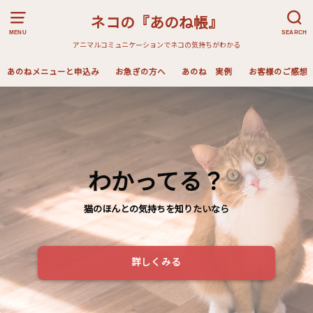
ネコの『あのね帳』
MENU
SEARCH
アニマルコミュニケーションでネコの気持ちがわかる
あのねメニューと申込み
お急ぎの方へ
あのね 実例
お客様のご感想
わかってる？
猫のほんとの気持ちを知りたいなら
詳しくみる