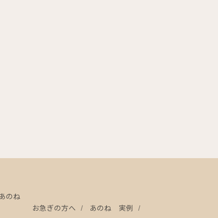
あのね
お急ぎの方へ
あのね 実例