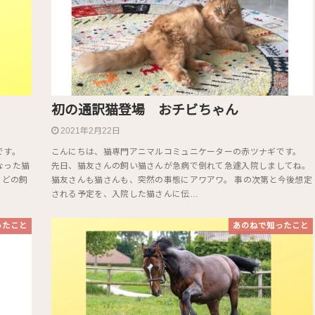
初の通訳猫登場 おチビちゃん
2021年2月22日
です。
こんにちは、猫専門アニマルコミュニケーターの赤ツナギです。
なった猫
先日、猫友さんの飼い猫さんが急病で倒れて急遽入院しましてね。
 どの飼
猫友さんも猫さんも、突然の事態にアワアワ。 事の次第と今後想定
される予定を、入院した猫さんに伝…
ったこと
あのねで知ったこと