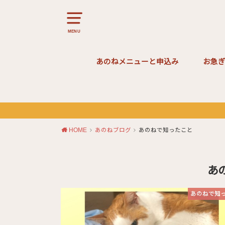
MENU
あのねメニューと申込み
お急
お試しあのね
２回あのね
飼い主さん参加型あのね
亡くなった子にありがとうを伝える
月命日のあのね
HOME
あのねブログ
あのねで知ったこと
あ
あのねで知