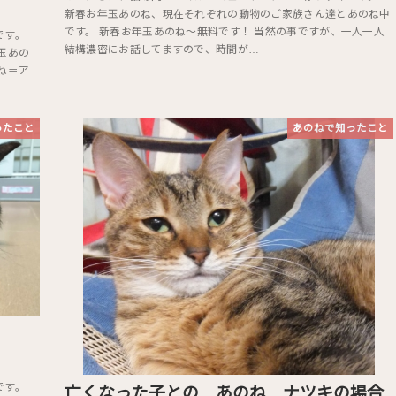
新春お年玉あのね、現在それぞれの動物のご家族さん達とあのね中
です。 新春お年玉あのね〜無料です！ 当然の事ですが、一人一人
ギです。
結構濃密にお話してますので、時間が…
玉あの
ね＝ア
ったこと
あのねで知ったこと
です。
亡くなった子との あのね ナツキの場合