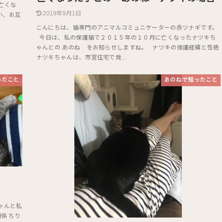
亡くな
2019年9月1日
い、お互
こんにちは、猫専門のアニマルコミュニケーターの赤ツナギです。
今日は、私の保護猫で２０１５年の１０月に亡くなったナツキち
ゃんとの あのね をお知らせしますね。 ナツキの保護経緯と性格
ナツキちゃんは、市営住宅で発…
ったこと
あのねで知ったこと
ゃんと私
係 ちり