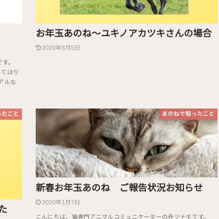
お年玉あのね〜ユキノアカツキさんの場合
2020年8月5日
です。
じてはり
アルな
ったこと
あのねで知ったこと
新春お年玉あのね ご報告状況お知らせ
2020年1月7日
た
こんにちは、猫専門アニマルコミュニケーターの赤ツナギです。