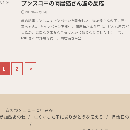
釣り公
プンスコ中の同居猫さん達の反応
2019年7月14日
前の記事プンスコキャンペーンを開催した、猫友達さんの飼い猫・
菫ちゃん。 キャンペーン実施中、同居猫さん５匹は、どんな反応だ
ったか、気になりません？私は大いに気になりました！！ で、
MIKIさんの許可を得て、同居猫さん全…
1
2
>
あのねメニューと申込み
参加型あのね
亡くなった子にありがとうを伝える
月命日の