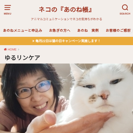
ネコの『あのね帳』
MENU
SEARCH
アニマルコミュニケーションでネコの気持ちがわかる
あのねメニューと申込み
お急ぎの方へ
あのね 実例
お客様のご感想
毎月22日は猫の日キャンペーン実施します！
HOME
ゆるリンケア