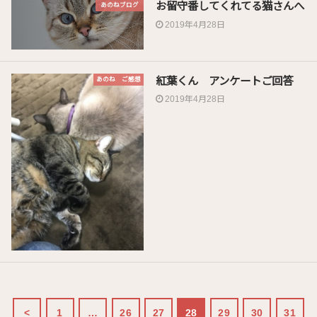
お留守番してくれてる猫さんへ
あのねブログ
2019年4月28日
紅葉くん アンケートご回答
あのね ご感想
2019年4月28日
<
1
…
26
27
28
29
30
31