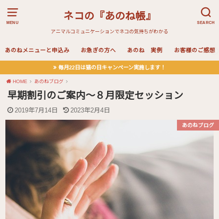
ネコの『あのね帳』
MENU
SEARCH
アニマルコミュニケーションでネコの気持ちがわかる
あのねメニューと申込み
お急ぎの方へ
あのね 実例
お客様のご感想
毎月22日は猫の日キャンペーン実施します！
HOME
あのねブログ
早期割引のご案内〜８月限定セッション
2019年7月14日
2023年2月4日
あのねブログ