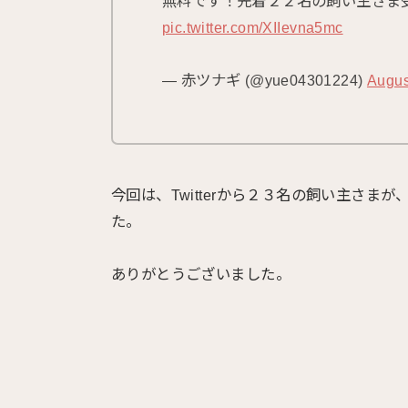
無料です！先着２２名の飼い主さま
pic.twitter.com/XIIevna5mc
— 赤ツナギ (@yue04301224)
Augus
今回は、Twitterから２３名の飼い主さ
た。
ありがとうございました。