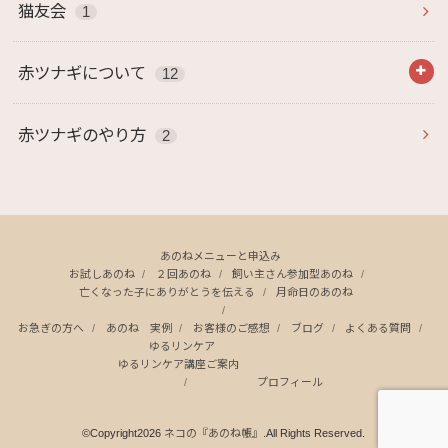
猫友会
1
赤ツナギについて
12
赤ツナギのやり方
2
あのねメニューと申込み
お試しあのね
２回あのね
飼い主さん参加型あのね
亡くなった子にありがとうを伝える
月命日のあのね
お急ぎの方へ
あのね 実例
お客様のご感想
ブログ
よくある質問
ゆるリンケア
ゆるリンケア講座ご案内
プロフィール
©Copyright2026
ネコの『あのね帳』
.All Rights Reserved.